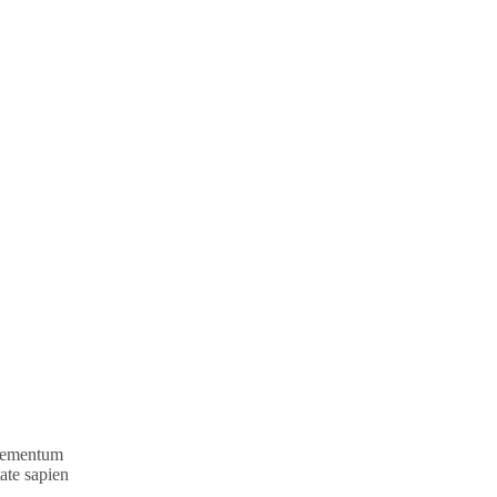
Elementum
tate sapien