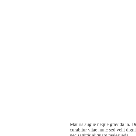
Mauris augue neque gravida in. Du
curabitur vitae nunc sed velit dign
nec sagittis aliquam malesuada…